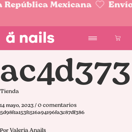
República Mexicana
Envíos 
ac4d37
Tienda
0 comentarios
14 mayo, 2023
/
5d98f1a153f1516a94196fa3c87df386
Valeria Anails
Por