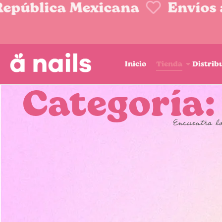
pública Mexicana
Envíos a t
Inicio
Tienda
Distrib
Categoría:
Encuentra lo