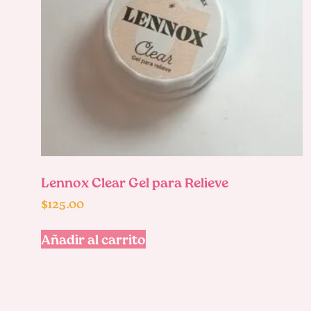
Lennox Clear Gel para Relieve
$
125.00
Añadir al carrito