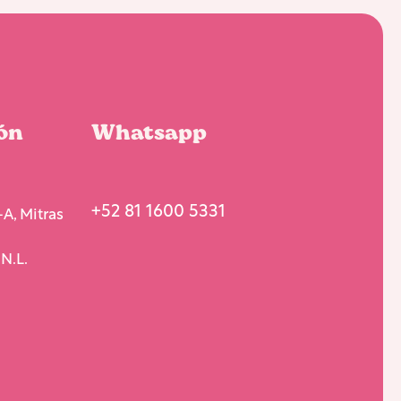
ón
Whatsapp
+52 81 1600 5331
A, Mitras
N.L.