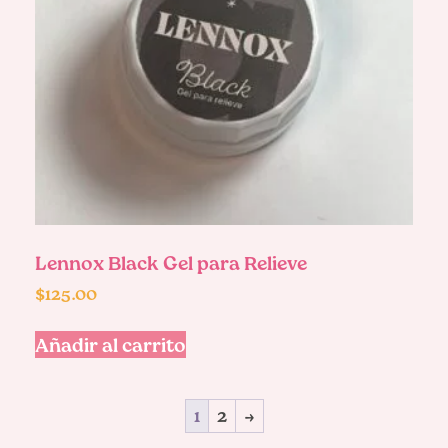
Lennox Black Gel para Relieve
$
125.00
Añadir al carrito
1
2
→