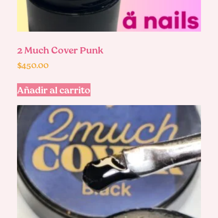
2 Much Cover Punk
$
450.00
Añadir al carrito