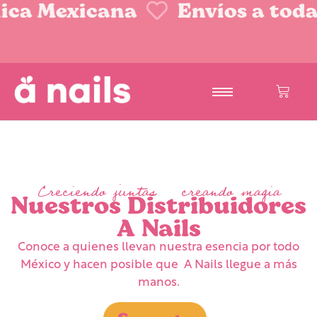
a Mexicana
Envíos a toda la
Creciendo juntas, creando magia
Nuestros Distribuidores
A Nails
Conoce a quienes llevan nuestra esencia por todo
México y hacen posible que A Nails llegue a más
manos.