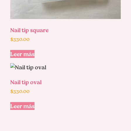
Nail tip square
$
330.00
Leer más
Nail tip oval
$
330.00
Leer más