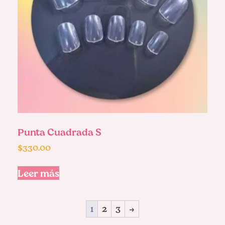
Punta Cuadrada S
$
330.00
Leer más
1
2
3
→