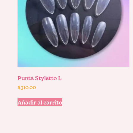
Punta Styletto L
$
310.00
Añadir al carrito