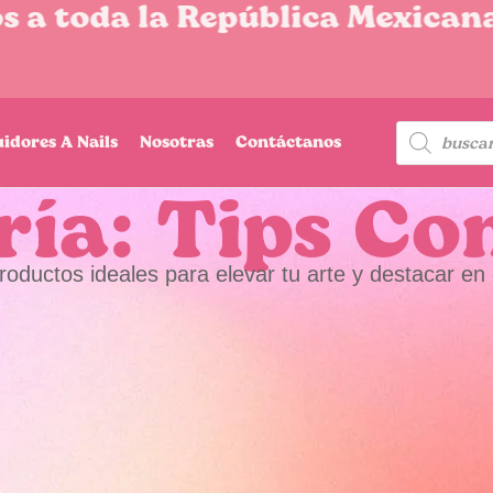
a toda la República Mexicana
uidores A Nails
Nosotras
Contáctanos
ría: Tips Co
roductos ideales para elevar tu arte y destacar en 