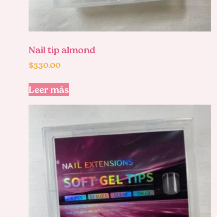
Nail tip almond
$
330.00
Leer más