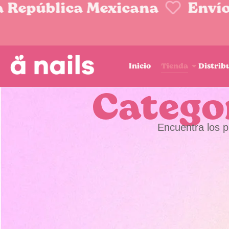
República Mexicana
Envíos 
Inicio
Tienda
Distrib
Catego
Encuentra los p