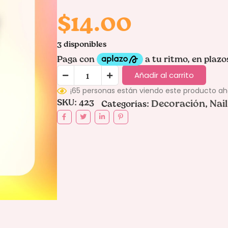
$
14.00
3 disponibles
Añadir al carrito
¡65 personas están viendo este producto a
SKU:
423
Decoración
Nai
Categorías:
,