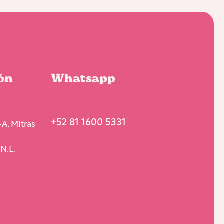
ón
Whatsapp
+52 81 1600 5331
A, Mitras
N.L.