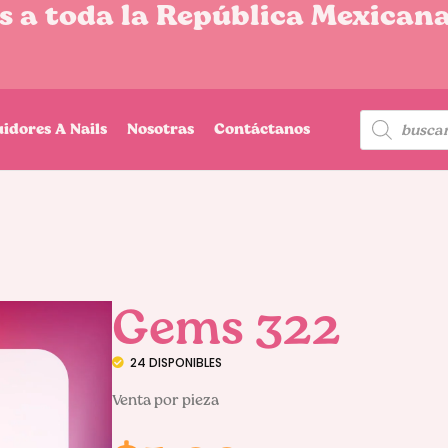
 a toda la República Mexicana
uidores A Nails
Nosotras
Contáctanos
Gems 322
24 DISPONIBLES
Venta por pieza