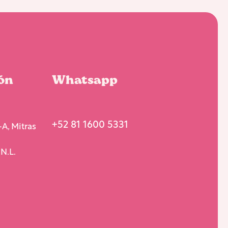
ón
Whatsapp
+52 81 1600 5331
A, Mitras
N.L.