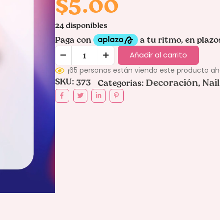
$
5.00
24 disponibles
Añadir al carrito
¡65 personas están viendo este producto a
SKU:
373
Decoración
Nai
Categorías:
,