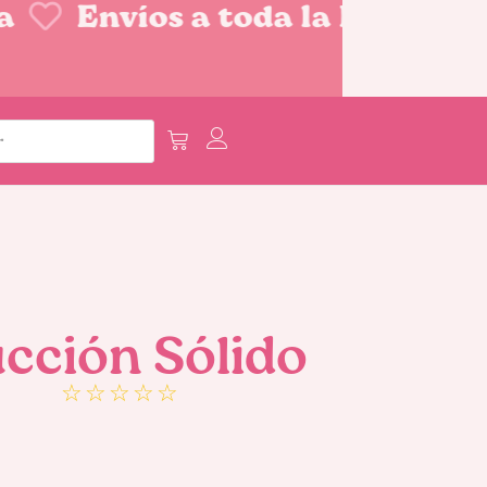
Envíos a toda la Repúblic
cción Sólido
☆
☆
☆
☆
☆