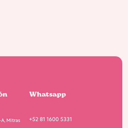
ón
Whatsapp
+52 81 1600 5331
A, Mitras