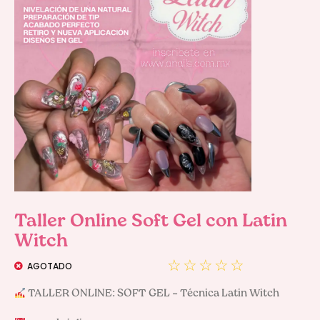
Taller Online Soft Gel con Latin
Witch
☆
☆
☆
☆
☆
AGOTADO
 TALLER ONLINE: SOFT GEL – Técnica Latin Witch
