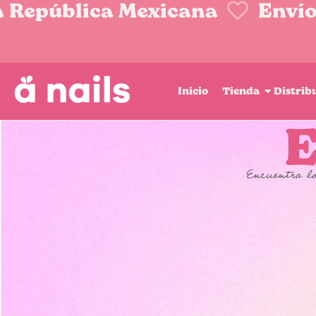
a República Mexicana
Envíos
Inicio
Tienda
Distrib
E
Encuentra lo