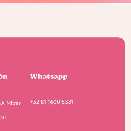
ón
Whatsapp
+52 81 1600 5331
A, Mitras
N.L.