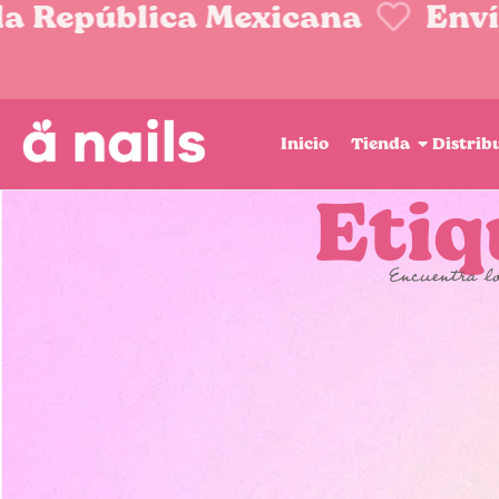
 República Mexicana
Envíos
Inicio
Tienda
Distrib
Etiq
Encuentra lo