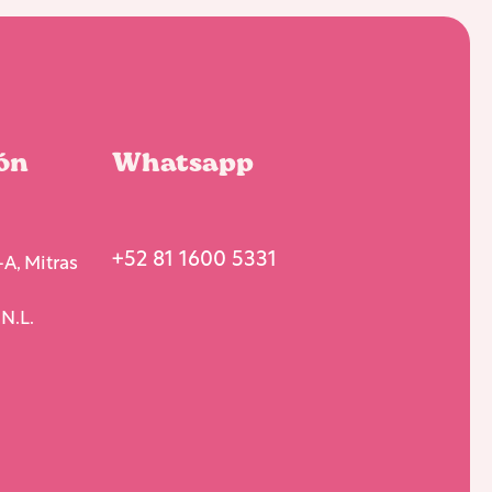
ón
Whatsapp
+52 81 1600 5331
A, Mitras
N.L.