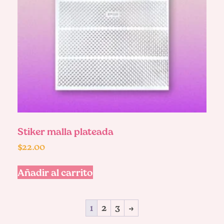
Stiker malla plateada
$
22.00
Añadir al carrito
1
2
3
→