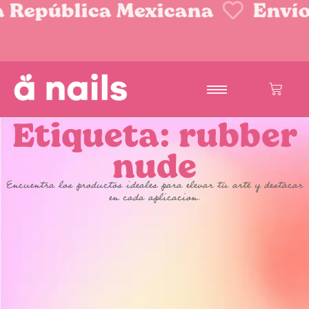
a República Mexicana
Envío
Etiqueta: rubber
nude
Encuentra los productos ideales para elevar tu arte y destacar
en cada aplicacion.