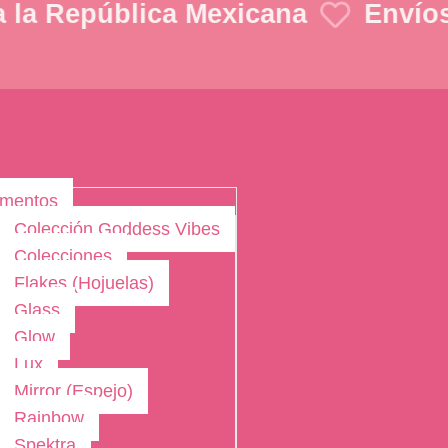
la República Mexicana
Envíos a
gmentos
Colección Goddess Vibes
Colecciones
Flakes (Hojuelas)
Glass
Glow
Lux
Mirror (Espejo)
Rainbow
Spektra