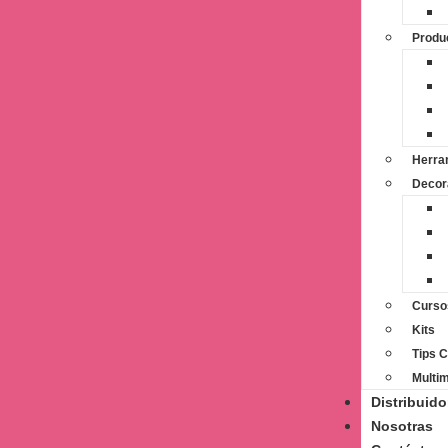
Produ
Herra
Decor
Curso
Kits
Tips 
Multi
Distribuido
Nosotras