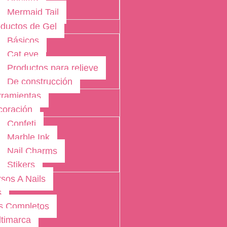
Mermaid Tail
ductos de Gel
Básicos
Cat eye
Productos para relieve
De construcción
rramientas
coración
Confeti
Marble Ink
Nail Charms
Stikers
sos A Nails
s
s Completos
timarca