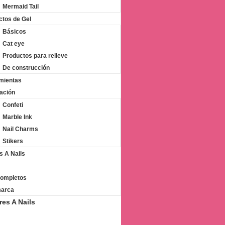
Mermaid Tail
ctos de Gel
Básicos
Cat eye
Productos para relieve
De construcción
mientas
ación
Confeti
Marble Ink
Nail Charms
Stikers
s A Nails
Completos
marca
res A Nails