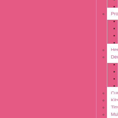
Pro
He
De
Cur
Kit
Tip
Mul