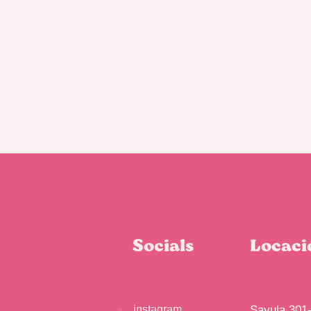
Socials
Locaci
instagram
Sayula 301-