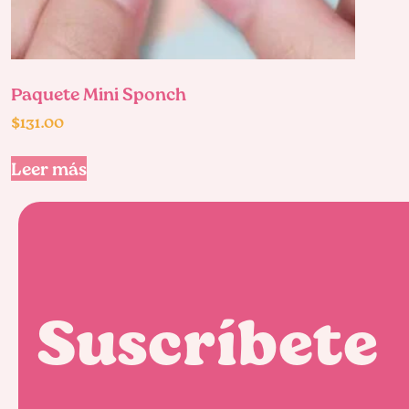
Paquete Mini Sponch
$
131.00
Leer más
Suscríbete