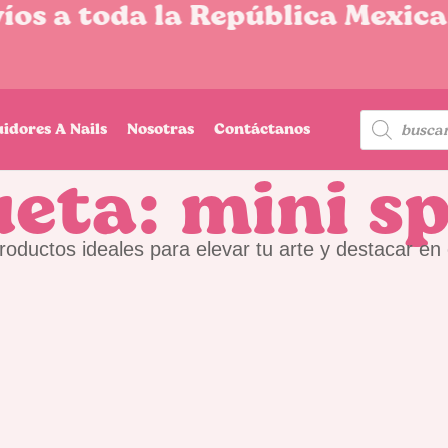
os a toda la República Mexica
uidores A Nails
Nosotras
Contáctanos
ueta: mini s
roductos ideales para elevar tu arte y destacar en 