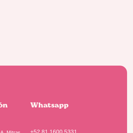
ón
Whatsapp
+52 81 1600 5331
A, Mitras