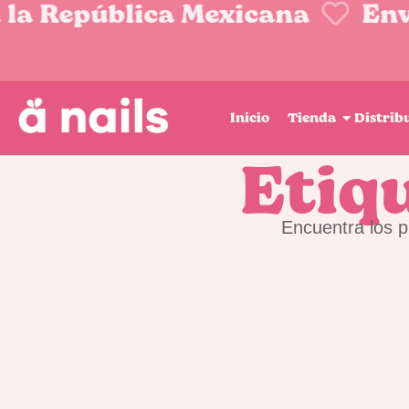
la República Mexicana
Enví
Inicio
Tienda
Distrib
Etiq
Encuentra los p