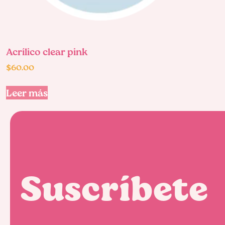
Acrílico clear pink
$
60.00
Leer más
Suscríbete