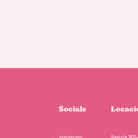
Socials
Locaci
instagram
Sayula 301-