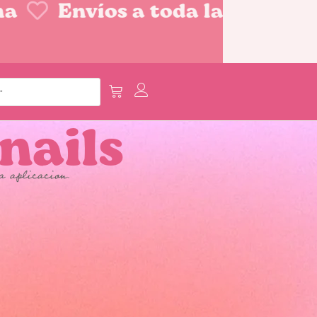
a
Envíos a toda la Repúblic
 nails
a aplicacion.