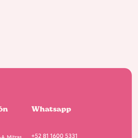
ón
Whatsapp
+52 81 1600 5331
A, Mitras